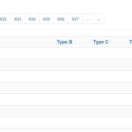
932
933
934
935
936
937
…
»
Type B
Type C
T