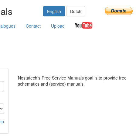
als
English
Dutch
talogues
Contact
Upload
Nostatech's Free Service Manuals goal is to provide free
schematics and (service) manuals.
lp