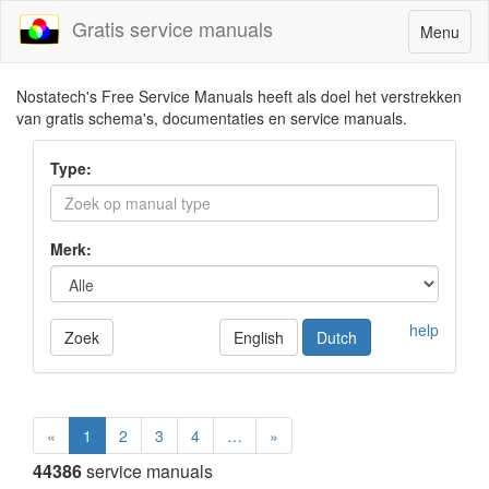
Gratis service manuals
Toggle
Menu
navigatio
Nostatech's Free Service Manuals heeft als doel het verstrekken
van gratis schema's, documentaties en service manuals.
Type:
Merk:
help
Zoek
English
Dutch
«
1
2
3
4
…
»
44386
service manuals