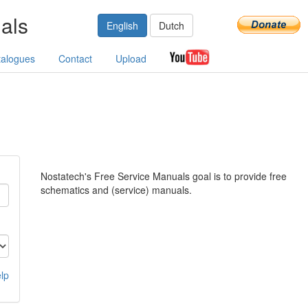
als
English
Dutch
talogues
Contact
Upload
Nostatech's Free Service Manuals goal is to provide free
schematics and (service) manuals.
lp