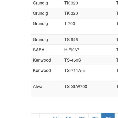
Grundig
TK 320
Grundig
TK 320
Grundig
T 700
Grundig
TS 945
SABA
HIFI267
Kenwood
TS-450S
Kenwood
TS-711A-E
Aiwa
TS-SLW700
«
…
948
949
950
951
952