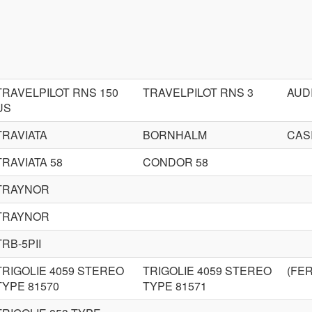
TRAVELPILOT RNS 150
TRAVELPILOT RNS 3
AUD
US
TRAVIATA
BORNHALM
CAS
TRAVIATA 58
CONDOR 58
TRAYNOR
TRAYNOR
TRB-5PII
TRIGOLIE 4059 STEREO
TRIGOLIE 4059 STEREO
(FE
TYPE 81570
TYPE 81571