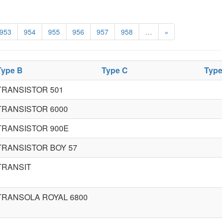
953
954
955
956
957
958
…
»
Type B
Type C
Type
TRANSISTOR 501
TRANSISTOR 6000
TRANSISTOR 900E
TRANSISTOR BOY 57
TRANSIT
TRANSOLA ROYAL 6800