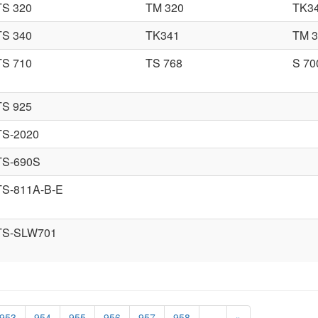
TS 320
TM 320
TK3
TS 340
TK341
TM 3
TS 710
TS 768
S 70
TS 925
TS-2020
TS-690S
TS-811A-B-E
TS-SLW701
953
954
955
956
957
958
…
»