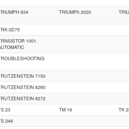
TRIUMPH 934
TRIUMPh 2020
TRI
TRK-3D75
TRNSISTOR 1001
AUTOMATIC
TROUBLESHOOTING
TRUTZENSTEIN 7150
TRUTZENSTEIN 8260
TRUTZENSTEIN 8272
TS 23
TM 19
TK 2
TS 246