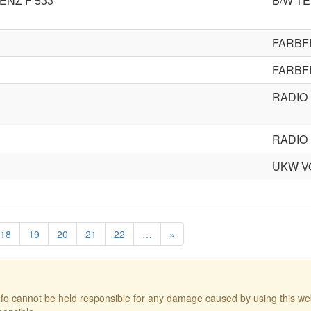
ENZ F 533
B/W TE
FARBF
FARBF
RADIO
RADIO
UKW V
18
19
20
21
22
…
»
o cannot be held responsible for any damage caused by using this web