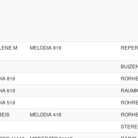
LENE M
MELODIA 919
REPER
BUIZE
IA 819
RORHE
IA 619
RAUMK
IA 519
ROHRE
REIS
MELODIA 418
RORHE
STERE