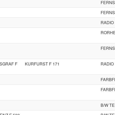
FERN
FERN
RADIO
RORHE
FERN
SGRAF F
KURFURST F 171
RADIO
FARBF
FARBF
B/W TE