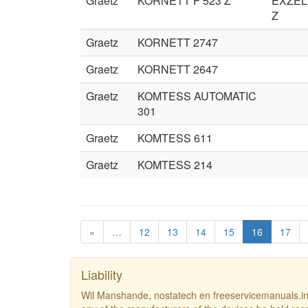
Graetz
KORNETT F 523 Z
EXZEL
Z
Graetz
KORNETT 2747
Graetz
KORNETT 2647
Graetz
KOMTESS AUTOMATIC
301
Graetz
KOMTESS 611
Graetz
KOMTESS 214
«
…
12
13
14
15
16
17
Liability
Wil Manshande, nostatech en freeservicemanuals.inf