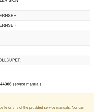
LEVISION
ERNSEH
ERNSEH
OLLSUPER
44386
service manuals
site or any of the provided service manuals. Nor can