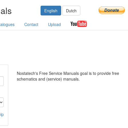
als
English
Dutch
talogues
Contact
Upload
Nostatech's Free Service Manuals goal is to provide free
schematics and (service) manuals.
lp