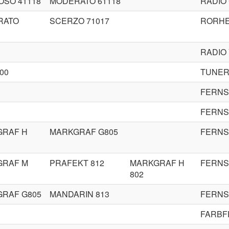
OSO 41118
MODERATO 61118
RADIO 
RATO
SCERZO 71017
RORHE
RADIO
800
TUNER
FERN
FERN
GRAF H
MARKGRAF G805
FERN
GRAF M
PRAFEKT 812
MARKGRAF H
FERN
802
RAF G805
MANDARIN 813
FERN
FARBF