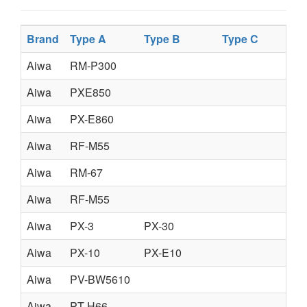
Brand
Type A
Type B
Type C
Ty
Aiwa
RM-P300
Aiwa
PXE850
Aiwa
PX-E860
Aiwa
RF-M55
Aiwa
RM-67
Aiwa
RF-M55
Aiwa
PX-3
PX-30
Aiwa
PX-10
PX-E10
Aiwa
PV-BW5610
Aiwa
PT-H66