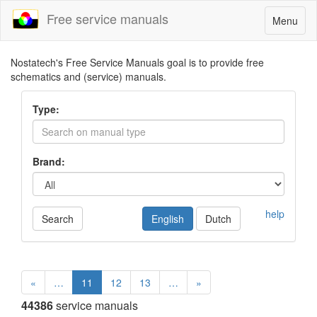
Free service manuals
Toggle
Menu
navigatio
Nostatech's Free Service Manuals goal is to provide free
schematics and (service) manuals.
Type:
Brand:
help
Search
English
Dutch
«
…
11
12
13
…
»
44386
service manuals