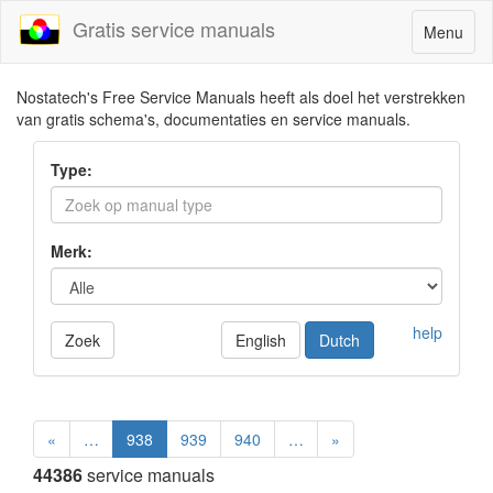
Gratis service manuals
Toggle
Menu
navigatio
Nostatech's Free Service Manuals heeft als doel het verstrekken
van gratis schema's, documentaties en service manuals.
Type:
Merk:
help
Zoek
English
Dutch
«
…
938
939
940
…
»
44386
service manuals