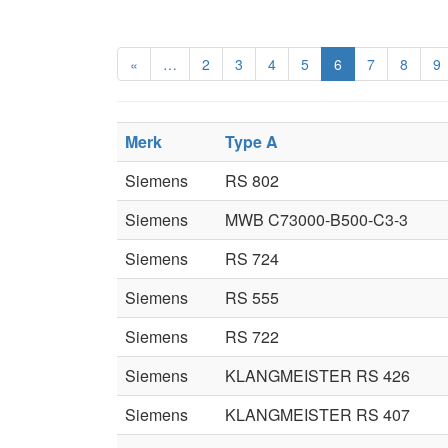
«
…
2
3
4
5
6
7
8
9
Merk
Type A
Siemens
RS 802
Siemens
MWB C73000-B500-C3-3
Siemens
RS 724
Siemens
RS 555
Siemens
RS 722
Siemens
KLANGMEISTER RS 426
Siemens
KLANGMEISTER RS 407