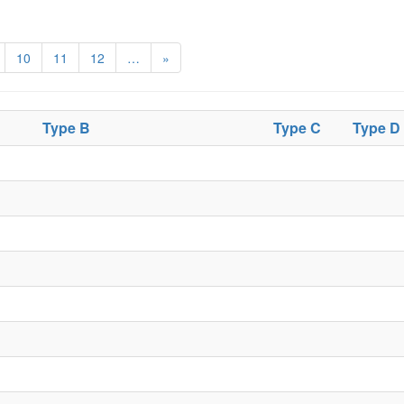
10
11
12
…
»
Type B
Type C
Type D