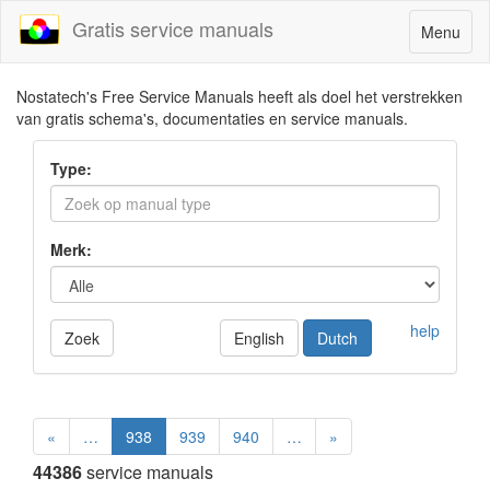
Gratis service manuals
Toggle
Menu
navigatio
Nostatech's Free Service Manuals heeft als doel het verstrekken
van gratis schema's, documentaties en service manuals.
Type:
Merk:
help
Zoek
English
Dutch
«
…
938
939
940
…
»
44386
service manuals