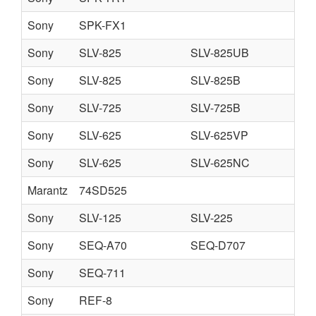
Sony
SPK-FX1
Sony
SLV-825
SLV-825UB
SL
Sony
SLV-825
SLV-825B
SL
Sony
SLV-725
SLV-725B
SL
Sony
SLV-625
SLV-625VP
Sony
SLV-625
SLV-625NC
SL
Marantz
74SD525
Sony
SLV-125
SLV-225
SL
Sony
SEQ-A70
SEQ-D707
Sony
SEQ-711
Sony
REF-8