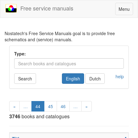
Free service manuals
Toggle
Menu
navigatio
Nostatech's Free Service Manuals goal is to provide free
schematics and (service) manuals.
Type:
help
Search
English
Dutch
«
…
44
45
46
…
»
3746
books and catalogues