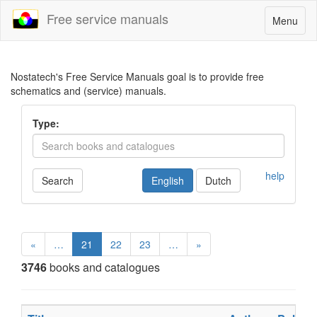
Free service manuals
Toggle
Menu
navigatio
Nostatech's Free Service Manuals goal is to provide free
schematics and (service) manuals.
Type:
help
Search
English
Dutch
«
…
21
22
23
…
»
3746
books and catalogues