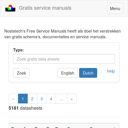
Gratis service manuals
Toggle
Menu
navigatio
Nostatech's Free Service Manuals heeft als doel het verstrekken
van gratis schema's, documentaties en service manuals.
Type:
help
Zoek
English
Dutch
«
1
2
3
4
…
»
5181
datasheets