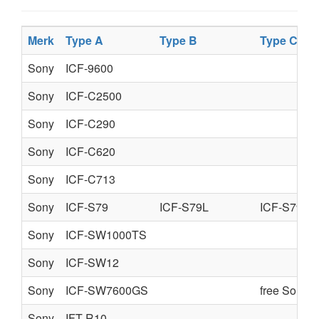
Merk
Type A
Type B
Type C
Sony
ICF-9600
Sony
ICF-C2500
Sony
ICF-C290
Sony
ICF-C620
Sony
ICF-C713
Sony
ICF-S79
ICF-S79L
ICF-S79V
Sony
ICF-SW1000TS
Sony
ICF-SW12
Sony
ICF-SW7600GS
free Sony s
Sony
IFT-R10