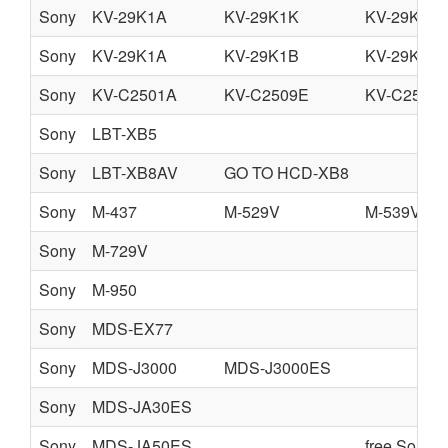
Sony
KV-29K1A
KV-29K1K
KV-29K1R
Sony
KV-29K1A
KV-29K1B
KV-29K1D
Sony
KV-C2501A
KV-C2509E
KV-C2501
Sony
LBT-XB5
Sony
LBT-XB8AV
GO TO HCD-XB8
Sony
M-437
M-529V
M-539V
Sony
M-729V
Sony
M-950
Sony
MDS-EX77
Sony
MDS-J3000
MDS-J3000ES
Sony
MDS-JA30ES
Sony
MDS-JA50ES
free Sony s