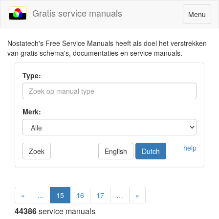
Gratis service manuals
Toggle
Menu
navigatio
Nostatech's Free Service Manuals heeft als doel het verstrekken
van gratis schema's, documentaties en service manuals.
Type:
Merk:
help
Zoek
English
Dutch
«
…
15
16
17
…
»
44386
service manuals