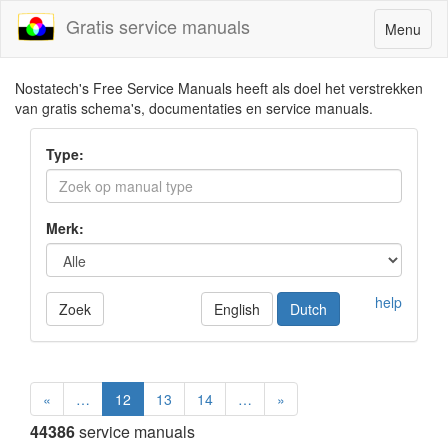
Gratis service manuals
Toggle
Menu
navigatio
Nostatech's Free Service Manuals heeft als doel het verstrekken
van gratis schema's, documentaties en service manuals.
Type:
Merk:
help
Zoek
English
Dutch
«
…
12
13
14
…
»
44386
service manuals