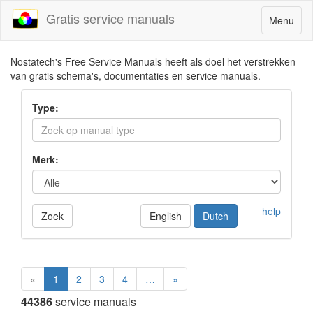
Gratis service manuals
Toggle
Menu
navigatio
Nostatech's Free Service Manuals heeft als doel het verstrekken
van gratis schema's, documentaties en service manuals.
Type:
Merk:
help
Zoek
English
Dutch
«
1
2
3
4
…
»
44386
service manuals