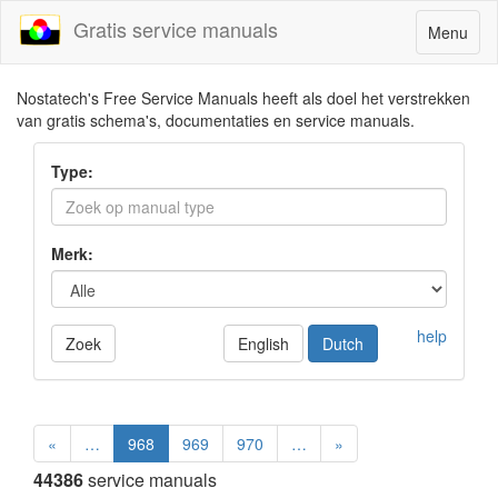
Gratis service manuals
Toggle
Menu
navigatio
Nostatech's Free Service Manuals heeft als doel het verstrekken
van gratis schema's, documentaties en service manuals.
Type:
Merk:
help
Zoek
English
Dutch
«
…
968
969
970
…
»
44386
service manuals