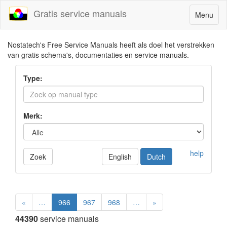
Gratis service manuals
Toggle
Menu
navigatio
Nostatech's Free Service Manuals heeft als doel het verstrekken
van gratis schema's, documentaties en service manuals.
Type:
Merk:
help
Zoek
English
Dutch
«
…
966
967
968
…
»
44390
service manuals