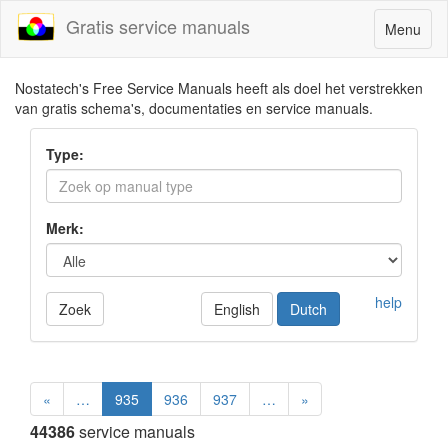
Gratis service manuals
Toggle
Menu
navigatio
Nostatech's Free Service Manuals heeft als doel het verstrekken
van gratis schema's, documentaties en service manuals.
Type:
Merk:
help
Zoek
English
Dutch
«
…
935
936
937
…
»
44386
service manuals