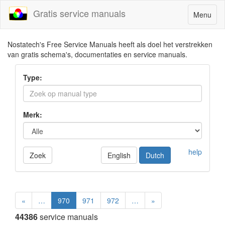
Gratis service manuals
Toggle
Menu
navigatio
Nostatech's Free Service Manuals heeft als doel het verstrekken
van gratis schema's, documentaties en service manuals.
Type:
Merk:
help
Zoek
English
Dutch
«
…
970
971
972
…
»
44386
service manuals