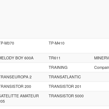
TP-M370
TP-M410
MELODY BOY 600A
TR611
MINER
TRAINING
Compair 
TRANSEUROPA 2
TRANSATLANTIC
TRANSISTOR 200
TRANSISTOR 201
SATELITTE AMATEUR
TRANSISTOR 5000
205