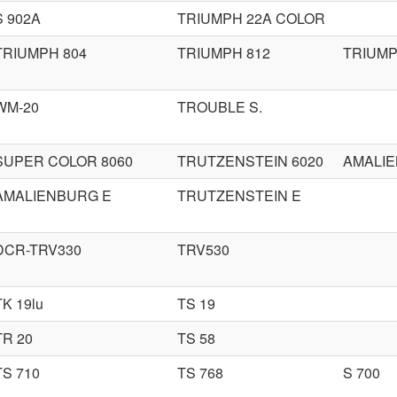
S 902A
TRIUMPH 22A COLOR
TRIUMPH 804
TRIUMPH 812
TRIUMP
WM-20
TROUBLE S.
SUPER COLOR 8060
TRUTZENSTEIN 6020
AMALIE
AMALIENBURG E
TRUTZENSTEIN E
DCR-TRV330
TRV530
TK 19lu
TS 19
TR 20
TS 58
TS 710
TS 768
S 700