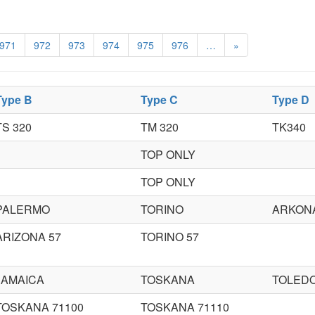
971
972
973
974
975
976
…
»
Type B
Type C
Type D
TS 320
TM 320
TK340
TOP ONLY
TOP ONLY
PALERMO
TORINO
ARKON
ARIZONA 57
TORINO 57
JAMAICA
TOSKANA
TOLED
TOSKANA 71100
TOSKANA 71110