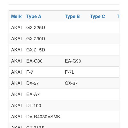
Merk
Type A
Type B
Type C
Type
AKAI
GX-225D
AKAI
GX-230D
AKAI
GX-215D
AKAI
EA-G30
EA-G90
AKAI
F-7
F-7L
AKAI
DX-57
GX-67
AKAI
EA-A7
AKAI
DT-100
AKAI
DV-R4030VSMK
AKAI
CT-2135