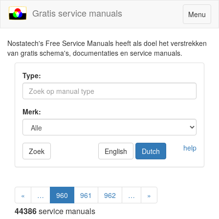
Gratis service manuals
Toggle
Menu
navigatio
Nostatech's Free Service Manuals heeft als doel het verstrekken
van gratis schema's, documentaties en service manuals.
Type:
Merk:
help
Zoek
English
Dutch
«
…
960
961
962
…
»
44386
service manuals