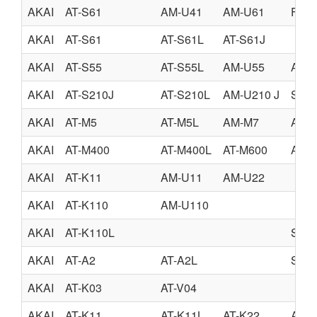
AKAI
AT-S61
AM-U41
AM-U61
Free
AKAI
AT-S61
AT-S61L
AT-S61J
AKAI
AT-S55
AT-S55L
AM-U55
AM-
AKAI
AT-S210J
AT-S210L
AM-U210 J
SCH
AKAI
AT-M5
AT-M5L
AM-M7
AM-
AKAI
AT-M400
AT-M400L
AT-M600
AT-M
AKAI
AT-K11
AM-U11
AM-U22
AKAI
AT-K110
AM-U110
AKAI
AT-K110L
SCH
AKAI
AT-A2
AT-A2L
SCH
AKAI
AT-K03
AT-V04
AKAI
AT-K11
AT-K11L
AT-K22
AT-K