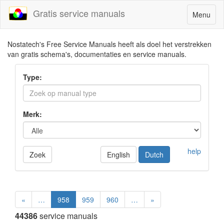
Gratis service manuals
Toggle
Menu
navigatio
Nostatech's Free Service Manuals heeft als doel het verstrekken
van gratis schema's, documentaties en service manuals.
Type:
Merk:
help
Zoek
English
Dutch
«
…
958
959
960
…
»
44386
service manuals