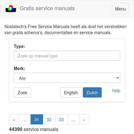
Gratis service manuals
Toggle
Menu
navigatio
Nostatech's Free Service Manuals heeft als doel het verstrekken
van gratis schema's, documentaties en service manuals.
Type:
Merk:
help
Zoek
English
Dutch
«
…
31
32
33
…
»
44390
service manuals