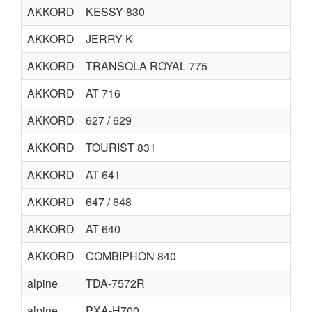
AKKORD
KESSY 830
AKKORD
JERRY K
AKKORD
TRANSOLA ROYAL 775
AKKORD
AT 716
69
AKKORD
627 / 629
AKKORD
TOURIST 831
AKKORD
AT 641
AKKORD
647 / 648
AKKORD
AT 640
AKKORD
COMBIPHON 840
alpine
TDA-7572R
TD
alpine
PXA-H700