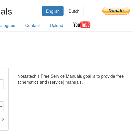
als
English
Dutch
talogues
Contact
Upload
Nostatech's Free Service Manuals goal is to provide free
schematics and (service) manuals.
lp