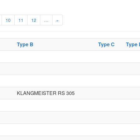
10
11
12
…
»
Type B
Type C
Type 
KLANGMEISTER RS 305