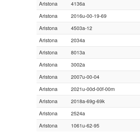
Aristona
4136a
Aristona
2016u-00-19-69
Aristona
4503a-12
Aristona
2034a
Aristona
8013a
Aristona
3002a
Aristona
2007u-00-04
Aristona
2021u-00d-00f-00m
Aristona
2018a-69g-69k
Aristona
2524a
Aristona
1061u-62-95