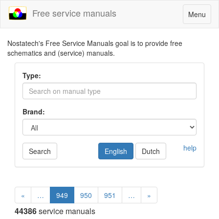
Free service manuals
Toggle
Menu
navigatio
Nostatech's Free Service Manuals goal is to provide free
schematics and (service) manuals.
Type:
Brand:
help
Search
English
Dutch
«
…
949
950
951
…
»
44386
service manuals