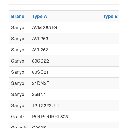
Brand
Type A
Type B
Ty
Sanyo
AVM-3651G
Sanyo
AVL263
Sanyo
AVL262
Sanyo
83SD22
Sanyo
83SC21
Sanyo
21DN2F
Sanyo
25BN1
Sanyo
12-T2222U- I
Graetz
POTPOURRI 528
Grundig
C200SL