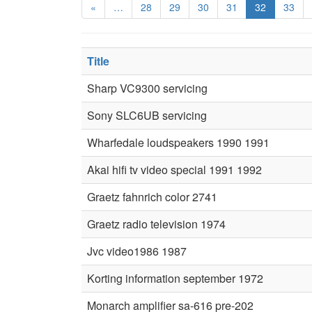
«
…
28
29
30
31
32
33
Title
Sharp VC9300 servicing
Sony SLC6UB servicing
Wharfedale loudspeakers 1990 1991
Akai hifi tv video special 1991 1992
Graetz fahnrich color 2741
Graetz radio television 1974
Jvc video1986 1987
Korting information september 1972
Monarch amplifier sa-616 pre-202