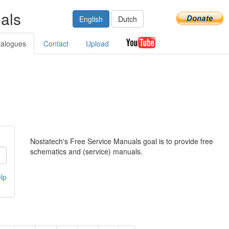
als
English
Dutch
talogues
Contact
Upload
Nostatech's Free Service Manuals goal is to provide free
schematics and (service) manuals.
lp