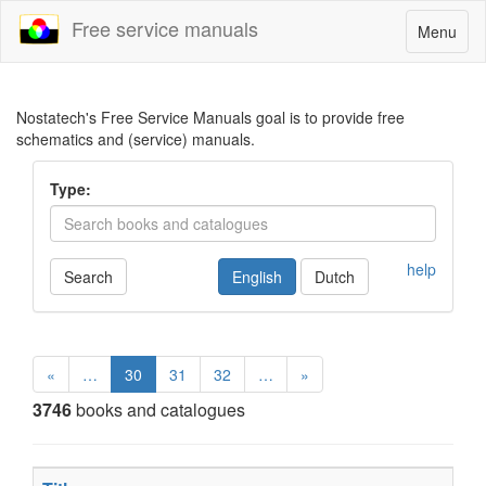
Free service manuals
Toggle
Menu
navigatio
Nostatech's Free Service Manuals goal is to provide free
schematics and (service) manuals.
Type:
help
Search
English
Dutch
«
…
30
31
32
…
»
3746
books and catalogues