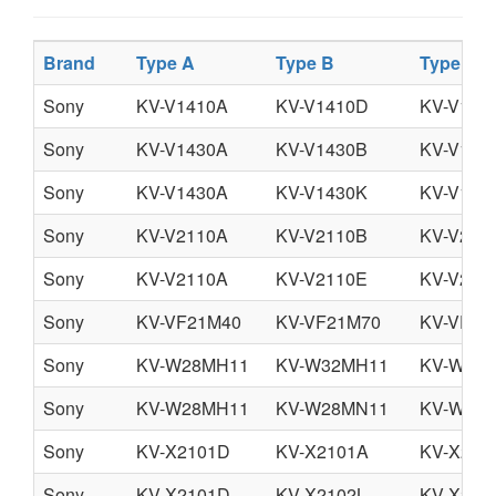
Brand
Type A
Type B
Type C
Sony
KV-V1410A
KV-V1410D
KV-V141
Sony
KV-V1430A
KV-V1430B
KV-V143
Sony
KV-V1430A
KV-V1430K
KV-V143
Sony
KV-V2110A
KV-V2110B
KV-V211
Sony
KV-V2110A
KV-V2110E
KV-V211
Sony
KV-VF21M40
KV-VF21M70
KV-VF21
Sony
KV-W28MH11
KV-W32MH11
KV-W28
Sony
KV-W28MH11
KV-W28MN11
KV-W32
Sony
KV-X2101D
KV-X2101A
KV-X210
Sony
KV-X2101D
KV-X2102L
KV-X210