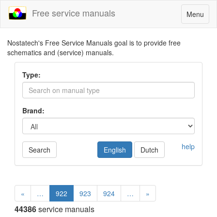
Free service manuals
Toggle
Menu
navigatio
Nostatech's Free Service Manuals goal is to provide free
schematics and (service) manuals.
Type:
Brand:
help
Search
English
Dutch
«
…
922
923
924
…
»
44386
service manuals