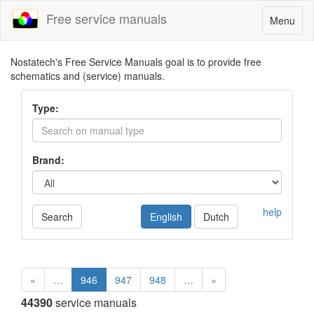
Free service manuals
Toggle
Menu
navigatio
Nostatech's Free Service Manuals goal is to provide free
schematics and (service) manuals.
Type:
Brand:
help
Search
English
Dutch
«
…
946
947
948
…
»
44390
service manuals