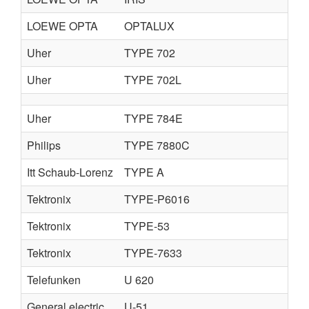
LOEWE OPTA
OPTALUX
TYP
Uher
TYPE 702
TYP
Uher
TYPE 702L
TYP
Uher
TYPE 784E
TYP
Philips
TYPE 7880C
TYP
Itt Schaub-Lorenz
TYPE A
type
Tektronix
TYPE-P6016
TYP
Tektronix
TYPE-53
TY
Tektronix
TYPE-7633
TYP
Telefunken
U 620
U 6
General electric
U-51
U-5