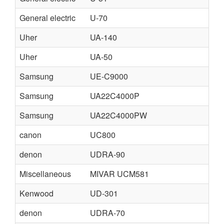
General electric
U-70
U-7
Uher
UA-140
UA-
Uher
UA-50
UA-
Samsung
UE-C9000
UA-
Samsung
UA22C4000P
UA2
Samsung
UA22C4000PW
UA
canon
UC800
UC
denon
UDRA-90
UCH
Miscellaneous
MIVAR UCM581
UC
Kenwood
UD-301
UD-
denon
UDRA-70
UDR