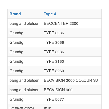
Brand
Type A
Typ
bang and olufsen
BEOCENTER 2300
TYP
Grundig
TYPE 3036
TYP
Grundig
TYPE 3066
TYP
Grundig
TYPE 3086
TYP
Grundig
TYPE 3160
TYP
Grundig
TYPE 3260
TYP
bang and olufsen
BEOVISION 3000 COLOUR SJ
TYP
bang and olufsen
BEOVISION 900
TYP
Grundig
TYPE 5077
TYP
LOEWE OPTA
IRIS
TYP