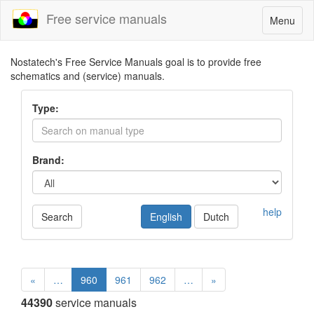
Free service manuals
Toggle
Menu
navigatio
Nostatech's Free Service Manuals goal is to provide free
schematics and (service) manuals.
Type:
Brand:
help
Search
English
Dutch
«
…
960
961
962
…
»
44390
service manuals