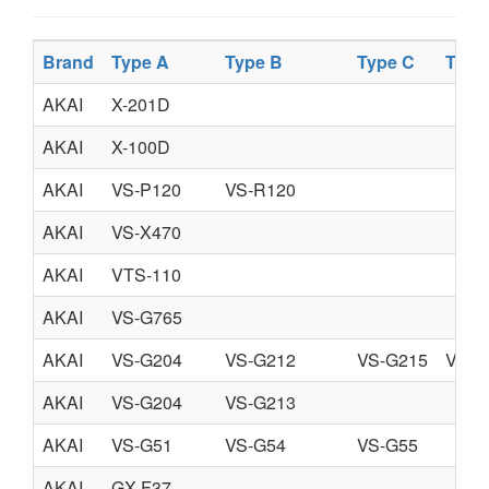
Brand
Type A
Type B
Type C
Type
AKAI
X-201D
AKAI
X-100D
AKAI
VS-P120
VS-R120
AKAI
VS-X470
AKAI
VTS-110
AKAI
VS-G765
AKAI
VS-G204
VS-G212
VS-G215
VS-G
AKAI
VS-G204
VS-G213
AKAI
VS-G51
VS-G54
VS-G55
AKAI
GX-F37