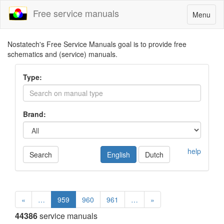
Free service manuals
Toggle
Menu
navigatio
Nostatech's Free Service Manuals goal is to provide free
schematics and (service) manuals.
Type:
Brand:
help
Search
English
Dutch
«
…
959
960
961
…
»
44386
service manuals